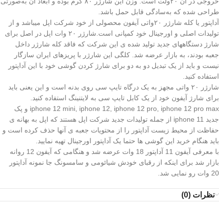
خروجی در آن ۲۰ولت است. وزن این شارژر ۸۰ گرم بوده و ابعاد آن به‌صورتی
طراحی شده که به‌سادگی قابل حمل باشد.
آداپتور یا کله شارژر ۲۰واتی آیفون محصولی از خود شرکت اپل میباشد و از
تولیدات اصلی و اورجینال خود کمپانی است.شارژر ۲۰ وات اپل در اصل برای
شارژ دستگاههای جدید تولید شده ی این شرکت که فاقد کله شارژر داخل
جعبه بودند، به بازار عرضه شد. کلگی این شارژر با پریزهای ایران سازگار
نیست و باید از یک تبدیل دو به دو برای شارژ کردن گوشی خود با این آداپتور
استفاده کنید.
شارژر ۲۰ واتی مجهز به یک درگاه تایپ سی روی بدنه است و این یعنی باید
برای شارژ آیفون خود از یک کابل تایپ سی به لایتنینگ استفاده کنید.
iphone 12 mini, iphone 12, iphone 12 pro, iphone 12 pro max و پک
جدید iphone 11 از جمله تولیدات جدید شرکت اپل هستند که اپل به بهانه ی
حفاظت از محیط زیست آداپتور را از محتویات جعبه ی آنها حذف کرده است و
باید هنگام خرید این گوشی ها حتما یک آداپتور اورجینال تهیه نمایید.
با معرفی آیفون 11 آداپتور 18 وات عرضه شد و هنگامی که آیفون 12 روانه
بازار شد برای اینکه از رقبای خودش شیائومی و سامسونگ جا نمونه آداپتور
20 وات رو نمایی شد.
نظرات (0)