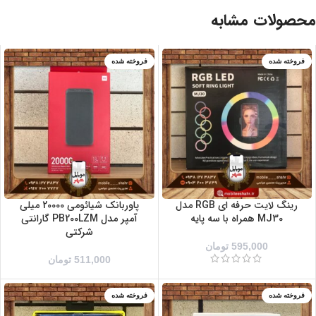
محصولات مشابه
فروخته شده
فروخته شده
رینگ لایت حرفه ای RGB مدل
پاوربانک شیائومی 20000 میلی
MJ30 همراه با سه پایه
آمپر مدل PB200LZM گارانتی
شرکتی
595,000
تومان
511,000
تومان
فروخته شده
فروخته شده