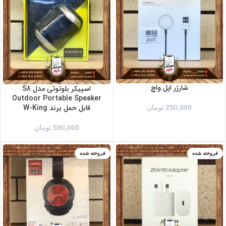
شارژر اپل واچ
اسپیکر بلوتوثی مدل S8
Outdoor Portable Speaker
قابل حمل برند W-King
250,000
تومان
590,000
تومان
فروخته شده
فروخته شده
سفید
مشکی