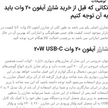
توضیحات
نکاتی که قبل از خرید شارژر آیفون 20 وات باید
به آن توجه کنیم
شارژر اصلی پلم می باشد به طور کلی از شارژر آیفون 20 وات 3تا کیفیت در
بازار موجود است کیفیت های چینی هونکونگی و اماراتی که بهترین آن در حال
حاضر اماراتی می باشد به برچسب اصالت کالا هنگام خرید توجه کنید.
شارژر
آیفون 20 وات 20W USB-C
توان خروجی در این مدل از شارژرهای دیواری «
اپل
» ۲۰وات است.همچنین
جریان خروجی در آن ۳.۰ آمپر شدت دارد و برای شارژ باتری انواع گوشی‌های
موبایل، دوربین دیجیتال و دیگر لوازم از این قبیل مناسب خواهد بود.در این
شارژر دیواری یک سه شاخه برق قرار گرفته که از آن برای اتصال شارژر به
پریز برق استفاده می‌شود.البته توجه داشته باشید که این سه شاخه با پریز
برق در ایران سازگاری ندارد و شما برای استفاده از آن باید از یک تبدیل ۳ به ۲
استفاده کنید.پس از استفاده از این تبدیل، شما می‌توانید شارژر را به‌طور
مستقیم به پریز برق متصل کرده و دستگاه مورد نظر خود را با کمک یک کابل
USB به آن متصل کنید.ولتاژ ورودی در این شارژر ۲۲۰ تا ۲۴۰ ولت و ولتاژ