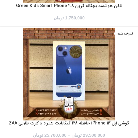
تلفن هوشمند بچگانه گرین Green Kids Smart Phone 2.8
1,750,000
تومان
فروخته شده
آبی
سفید
صورتی
مشکی
گوشی اپل iPhone 13 حافظه 128 گیگابایت همراه با کارت طلایی ZAA
29,500,000
تومان
–
25,700,000
تومان