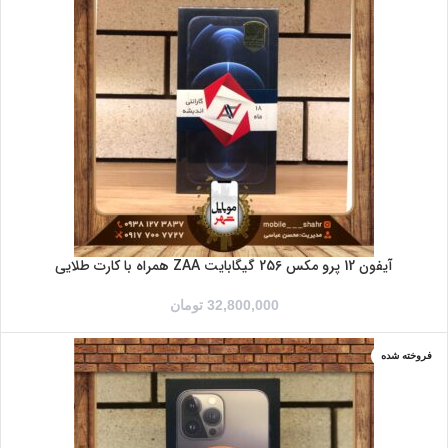
آیفون 12 پرو مکس 256 گیگابایت ZAA همراه با کارت طلایی
32,800,000
تومان
فروخته شده
آبی
خاکستری
طلایی