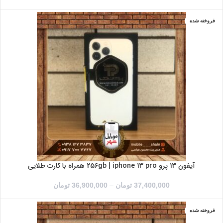
فروخته شده
آبی
خاکستری
طلایی
آیفون 13 پرو 256gb | iphone 13 pro همراه با کارت طلایی
37,400,000
تومان
–
36,900,000
تومان
فروخته شده
خاکستری