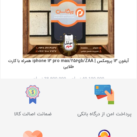
آیفون 13 پرومکس | iphone 13 pro max/256gb/ZAA همراه با کارت
طلایی
40,100,000
تومان
–
38,900,000
تومان
پرداخت امن از درگاه بانکی
ضمانت اصالت کالا