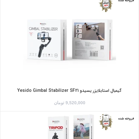
فروخته شده
گیمبال استابلایزر یسیدو Yesido Gimbal Stabilizer SF21
9,520,000
تومان
فروخته شده