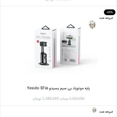
-23%
فروخته شده
پایه مونوپاد بی سیم یسیدو Yesido SF15
1,480,000
تومان
1,910,000
تومان
فروخته شده