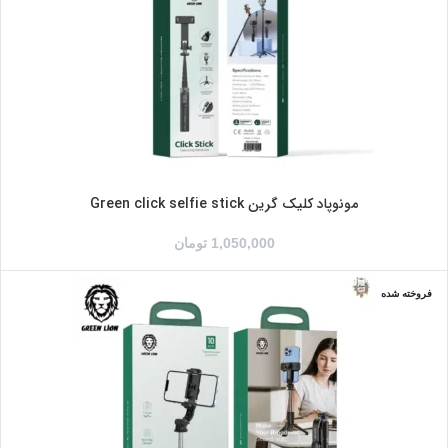
مونوپاد کلیک گرین Green click selfie stick
1,050,000
تومان
فروخته شده