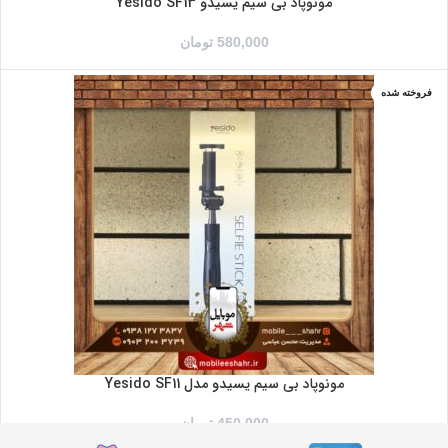
مونوپاد بی سیم یسیدو Yesido SF13
580,000
تومان
فروخته شده
مونوپاد بی سیم یسیدو مدل Yesido SF11
450,000
تومان