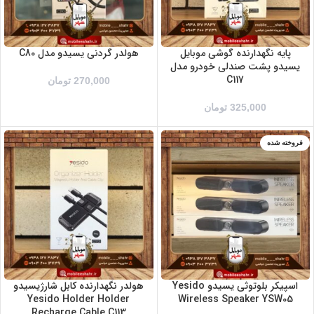
پایه نگهدارنده گوشی موبایل
هولدر گردنی یسیدو مدل C80
یسیدو پشت صندلی خودرو مدل
C117
270,000
تومان
325,000
تومان
فروخته شده
اسپیکر بلوتوثی یسیدو Yesido
هولدر نگهدارنده کابل شارژیسیدو
Yesido Holder Holder
Wireless Speaker YSW05
Recharge Cable C113