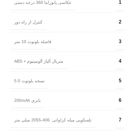
1
عکاسی پانوراما 360 درجه دستی
2
کنترل از راه دور
3
فاصله بلوتوث 10 متر
4
متریال آلیاژ آلومینیوم + ABS
5
نسخه بلوتوث 5.0
6
باتری 200mAh
7
تلسکوپی میله کراواتی: 406-2055 میلی متر