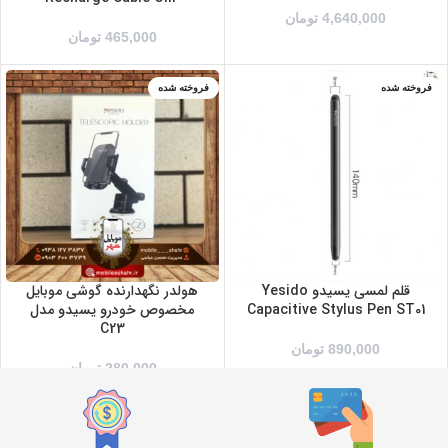
4,640,000
تومان
465,000
تومان
فروخته شده
فروخته شده
سفید
مشکی
قلم لمسی یسیدو Yesido
هولدر نگهدارنده گوشی موبایل
Capacitive Stylus Pen ST01
مخصوص خودرو یسیدو مدل
C23
890,000
تومان
280,000
تومان