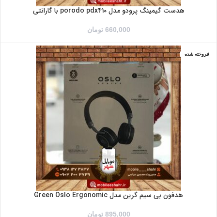
هدست گیمینگ پرودو مدل porodo pdx410 با گارانتی
660,000
تومان
فروخته شده
هدفون بی سیم گرین مدل Green Oslo Ergonomic
895,000
تومان