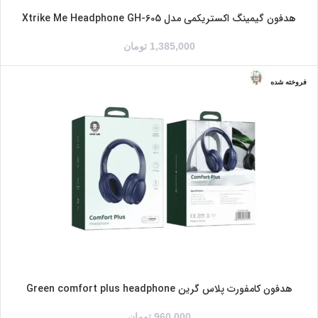
هدفون گیمینگ اکستریکمی مدل Xtrike Me Headphone GH-605
1,385,000
تومان
فروخته شده
خاکستری
سبز
سرمه ای
مشکی
هدفون کامفورت پلاس گرین Green comfort plus headphone
960,000
تومان