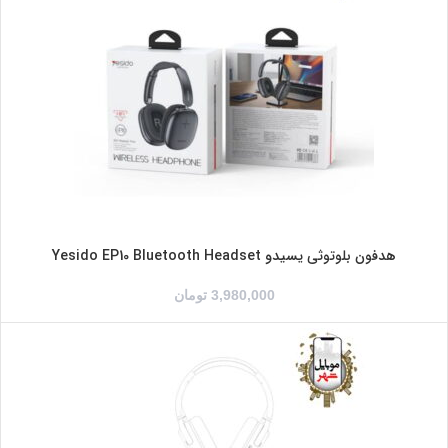
هدفون بلوتوثی یسیدو Yesido EP10 Bluetooth Headset
3,980,000
تومان
آبی
صورتی
مشکی