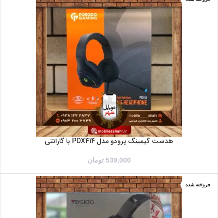
هدست گیمینگ پرودو مدل PDX414 با گارانتی
539,000
تومان
فروخته شده