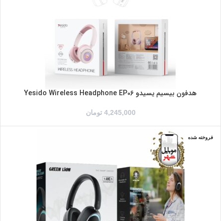
هدفون بیسیم یسیدو Yesido Wireless Headphone EP06
4,245,000
تومان
فروخته شده
سفید
مشکی