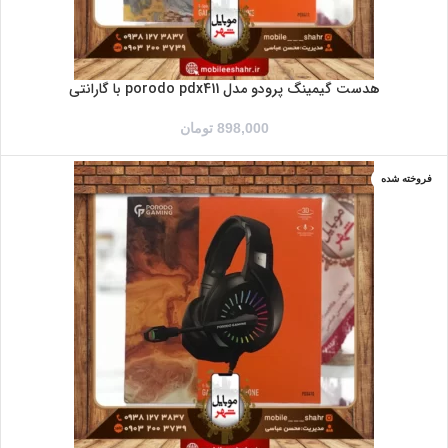
هدست گیمینگ پرودو مدل porodo pdx411 با گارانتی
898,000
تومان
فروخته شده