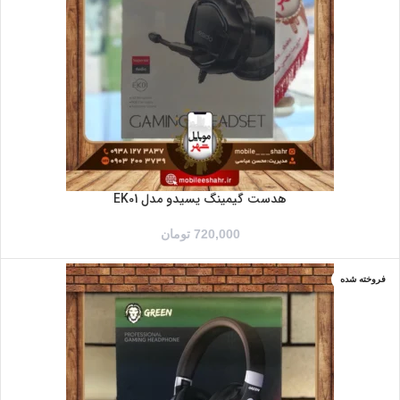
هدست گیمینگ یسیدو مدل EK01
720,000
تومان
فروخته شده