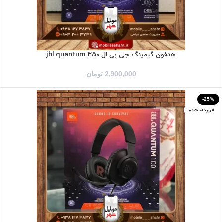
هدفون گیمینگ جی بی ال jbl quantum 350
2,900,000
تومان
-25%
فروخته شده
سرمه ای
سفید
مشکی