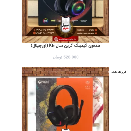
هدفون گیمینگ گرین مدل K10 (اورجینال)
528,000
تومان
فروخته شده