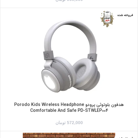
فروخته شده
آبی
خاکستری
سفید
صورتی
هدفون بلوتوثی پرودو Porodo Kids Wireless Headphone
Comfortable And Safe PD-STWLEP004
572,000
تومان