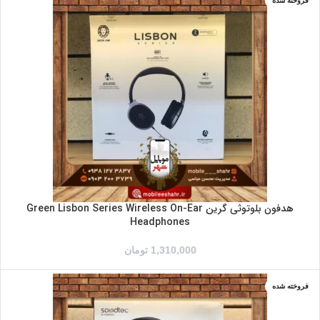
فروخته شده
هدفون بلوتوثی گرین Green Lisbon Series Wireless On-Ear
Headphones
1,310,000
تومان
فروخته شده
سبز
صورتی