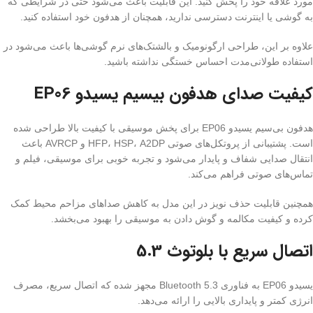
مورد علاقه خود را پخش کنید. این قابلیت باعث می‌شود حتی در شرایطی که
به گوشی یا اینترنت دسترسی ندارید، همچنان از هدفون خود استفاده کنید.
علاوه بر این، طراحی ارگونومیک و بالشتک‌های نرم گوشی‌ها باعث می‌شود در
استفاده طولانی‌مدت احساس خستگی نداشته باشید.
کیفیت صدای هدفون بیسیم یسیدو EP06
هدفون بی‌سیم یسیدو EP06 برای پخش موسیقی با کیفیت بالا طراحی شده
است. پشتیبانی از پروتکل‌های صوتی HFP، HSP، A2DP و AVRCP باعث
انتقال صدایی شفاف و پایدار می‌شود و تجربه خوبی برای موسیقی، فیلم و
تماس‌های صوتی فراهم می‌کند.
همچنین قابلیت حذف نویز در این مدل به کاهش صداهای مزاحم محیط کمک
کرده و کیفیت مکالمه و گوش دادن به موسیقی را بهبود می‌بخشد.
اتصال سریع با بلوتوث 5.3
یسیدو EP06 به فناوری Bluetooth 5.3 مجهز شده که اتصال سریع، مصرف
انرژی کمتر و پایداری بالایی را ارائه می‌دهد.