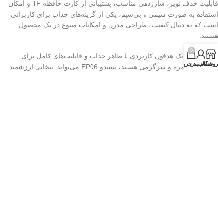
قابلیت حذف نویز، شارژدهی مناسب، پشتیبانی از کارت حافظه TF و امکان
استفاده به صورت سیمی و بی‌سیم، یکی از گزینه‌های جذاب برای کاربرانی
است که به دنبال کیفیت، طراحی مدرن و امکانات متنوع در یک محصول
هستند.
0
اگر به دنبال یک هدفون کاربردی با ظاهر جذاب و قابلیت‌های کامل برای
روشگاه
حساب من
سبد خرید
استفاده روزمره و سرگرمی هستید، یسیدو EP06 می‌تواند انتخابی ارزشمند
باشد.
پیشنهاد مطالعه:
اگر شارژدهی بیشتر و نسخه جدیدتر بلوتوث برای شما اهمیت
دارد، می‌توانید مشخصات
هدفون بلوتوثی یسیدو EP10
را نیز بررسی کرده و
مناسب‌ترین مدل را انتخاب کنید.
نظرات (0)
محصولات مشابه
فروخته شده
فروخته شده