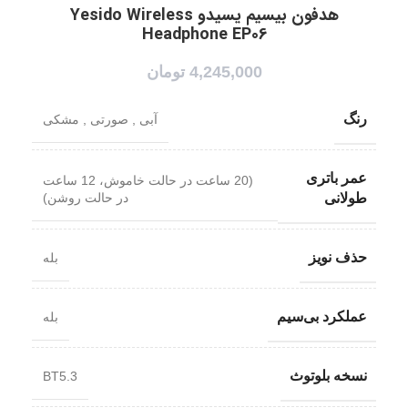
هدفون بیسیم یسیدو Yesido Wireless
Headphone EP06
4,245,000
تومان
رنگ
آبی
,
صورتی
,
مشکی
عمر باتری
(20 ساعت در حالت خاموش، 12 ساعت
در حالت روشن)
طولانی
حذف نویز
بله
عملکرد بی‌سیم
بله
نسخه بلوتوث
BT5.3