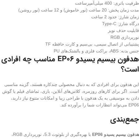
ظرفیت باتری: 400 میلی‌آمپرساعت
مدت زمان پخش: 20 ساعت (نور خاموش) و 12 ساعت (نور روشن)
زمان شارژ: حدود 2 ساعت
درگاه شارژ: Type-C
قابلیت حذف نویز
نورپردازی RGB
پشتیبانی از اتصال سیمی، بی‌سیم و کارت حافظه TF
جنس بدنه: ABS، براکت فلزی و بالشتک‌های PU
هدفون بیسیم یسیدو EP06 مناسب چه افرادی
است؟
این هدفون برای افرادی که به دنبال محصولی چندکاره هستند، گزینه مناسبی
است. اگر برای کارهای روزمره، کلاس‌های آنلاین، بازی، تماشای فیلم یا گوش
دادن به موسیقی به یک هدفون با طراحی زیبا و امکانات متنوع نیاز دارید،
EP06 می‌تواند انتظارات شما را برآورده کند.
جمع‌بندی
هدفون بیسیم یسیدو EP06
با بهره‌گیری از بلوتوث 5.3، نورپردازی RGB،