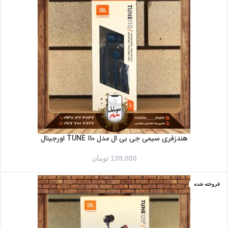
آبی
مشکی
هندزفری سیمی جی بی ال مدل TUNE 110 اورجینال
139,000
تومان
فروخته شده
آبی
خاکستری
سفید