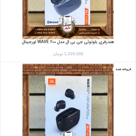
هندزفری بلوتوثی جی بی ال مدل WAVE 200 اورجینال
1,335,000
تومان
فروخته شده
آبی
مشکی