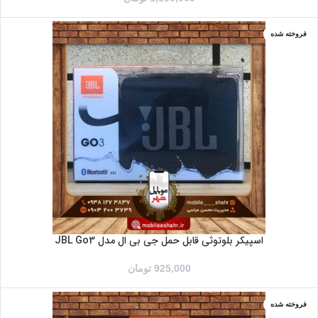
فروخته شده
ارتشی
سرمه ای
صورتی
قرمز
مشکی
نارنجی
اسپیکر بلوتوثی قابل حمل جی بی ال مدل JBL Go3
925,000
تومان
فروخته شده