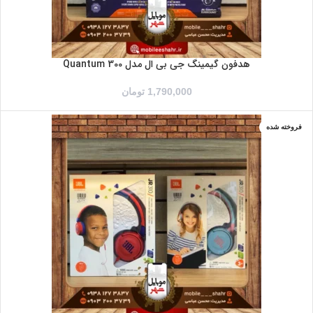
هدفون گیمینگ جی بی ال مدل Quantum 300
1,790,000
تومان
فروخته شده
آبی
قرمز