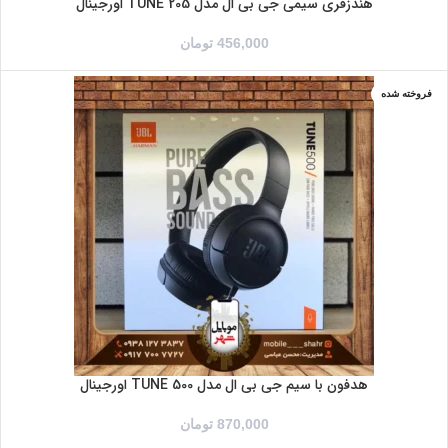
هندزفری سیمی جی بی ال مدل TUNE 205 اورجینال
456,000
تومان
فروخته شده
آبی
مشکی
هدفون با سیم جی بی ال مدل TUNE 500 اورجینال
870,000
تومان