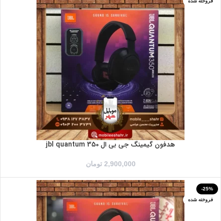
فروخته شده
هدفون گیمینگ جی بی ال jbl quantum 350
2,900,000
تومان
-25%
فروخته شده
سرمه ای