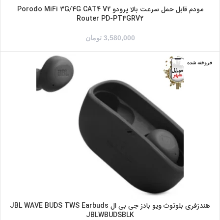
مودم قابل حمل سرعت بالا پرودو Porodo MiFi 3G/4G CAT4 V2
Router PD-PT4GRV2
3,580,000
تومان
فروخته شده
آبی
سفید
مشکی
بژ
هندزفری بلوتوث ویو بادز جی بی ال JBL WAVE BUDS TWS Earbuds
JBLWBUDSBLK