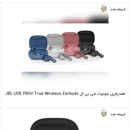
فروخته شده
سرمه ای
سفید
صورتی
مشکی
هندزفری بلوتوث جی بی ال JBL LIVE PRO2 True Wireless Earbuds
فروخته شده
سرمه ای
سفید