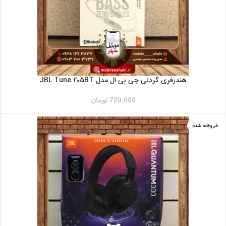
هندزفری گردنی جی بی ال مدل JBL Tune 205BT
720,000
تومان
فروخته شده