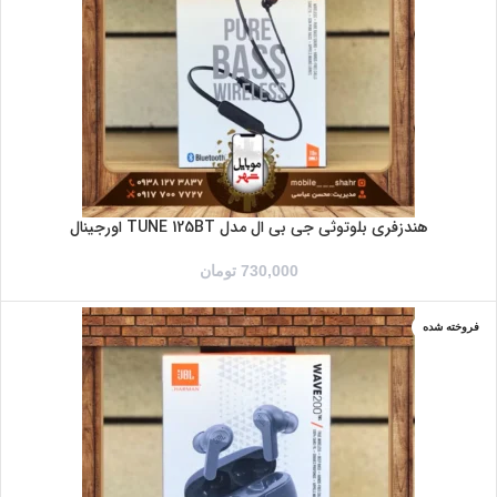
قرمز
مشکی
هندزفری بلوتوثی جی بی ال مدل TUNE 125BT اورجینال
730,000
تومان
فروخته شده
آبی
مشکی