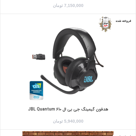
7,150,000
تومان
فروخته شده
هدفون گیمینگ جی بی ال JBL Quantum 610
5,940,000
تومان