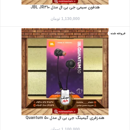
هدفون سیمی جی بی ال مدل JBL JR310
1,130,000
تومان
فروخته شده
هندزفری گیمینگ جی بی ال مدل Quantum 50
1,100,000
تومان