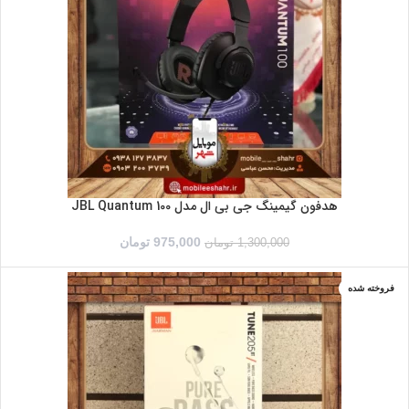
سفید
مشکی
هدفون گیمینگ جی بی ال مدل JBL Quantum 100
975,000
تومان
1,300,000
تومان
فروخته شده