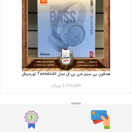
سفید
مشکی
هدفون بی سیم جی بی ال مدل Tune510bt اورجینال
1,010,000
تومان
→
2
1