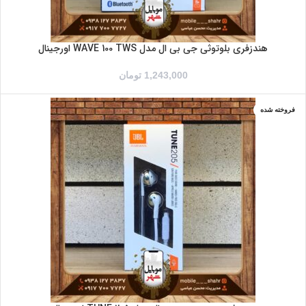
هندزفری بلوتوثی جی بی ال مدل WAVE 100 TWS اورجینال
1,243,000
تومان
فروخته شده