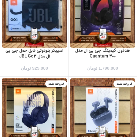
سرمه ای
صورتی
قرمز
مشکی
نارنجی
هدفون گیمینگ جی بی ال مدل
اسپیکر بلوتوثی قابل حمل جی بی
Quantum 300
ال مدل JBL Go3
1,790,000
تومان
925,000
تومان
فروخته شده
فروخته شده
آبی
آبی
مشکی
مشکی