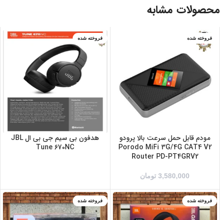
محصولات مشابه
فروخته شده
فروخته شده
بنفش
سرمه ای
سفید
مشکی
مودم قابل حمل سرعت بالا پرودو
هدفون بی سیم جی بی ال JBL
Tune 670NC
Porodo MiFi 3G/4G CAT4 V2
Router PD-PT4GRV2
3,580,000
تومان
فروخته شده
فروخته شده
ارتشی