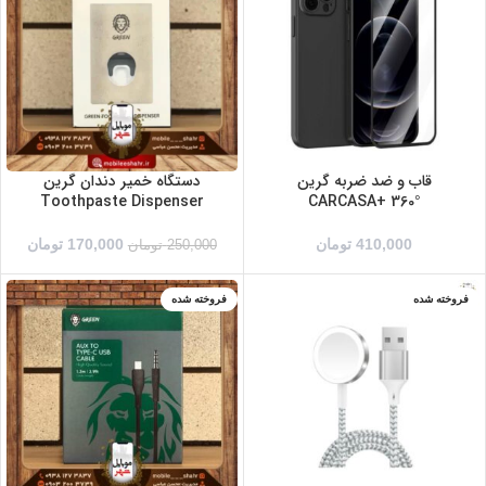
IPHONE 13 PRO
MAX
بنفش
سبز
سرمه ای
سفید
قرمز
مشکی
قاب و ضد ضربه گرین
دستگاه خمیر دندان گرین
Toothpaste Dispenser
°CARCASA+ 360
410,000
تومان
170,000
تومان
250,000
تومان
فروخته شده
فروخته شده