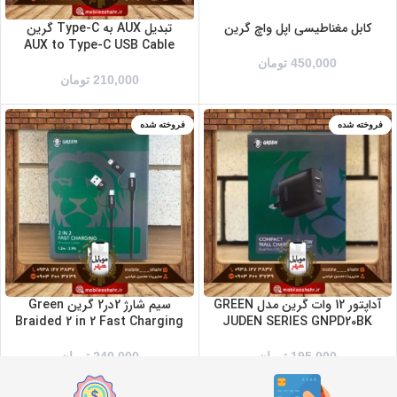
کابل مغناطیسی اپل واچ گرین
تبدیل AUX به Type-C گرین
AUX to Type-C USB Cable
450,000
تومان
210,000
تومان
فروخته شده
فروخته شده
آداپتور 12 وات گرین مدل GREEN
سیم شارژ 2در2 گرین Green
Braided 2 in 2 Fast Charging
JUDEN SERIES GNPD20BK
195,000
تومان
240,000
تومان