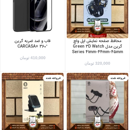
بنفش
سبز
سرمه ای
سفید
قرمز
مشکی
محافظ صفحه نمایش اپل واچ
قاب و ضد ضربه گرین
گرین مدل Green 3D Watch
°CARCASA+ 360
Series 41mm-44mm-45mm
410,000
تومان
320,000
تومان
فروخته شده
فروخته شده