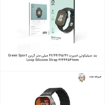
بند سیلیکونی اسپرت 42/44/45/49 میلی متر گرین Green Sport
Loop Silicone Strap 42444549mm
فروخته شده
آبی/سفید
آبی/قهوه ای