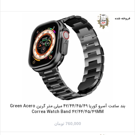
فروخته شده
رزگلد
طلایی
مشکی
نقره ای
بند ساعت آسرو کوریا 42/44/45/49 میلی متر گرین Green Acero
Correa Watch Band 42/44/45/49MM
760,000
تومان