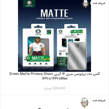
فروخته شده
IPHONE 14
IPHONE 14PRO
IPHONE 14PROMAX
IPHONE14PLUS
گلس مات پرایوسی سری 14 گرین Green Matte Privacy Glass
14Pro/14ProMax
320,000
تومان
فروخته شده
13/13PRO/14