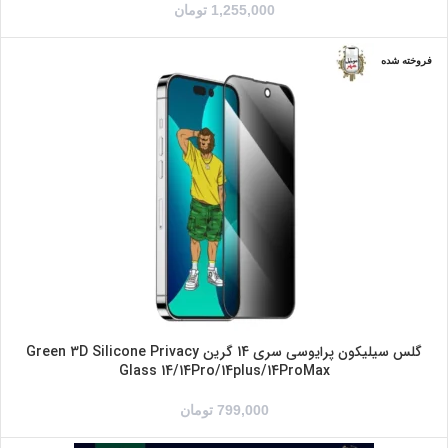
1,255,000
تومان
فروخته شده
IPHONE 14
IPHONE 14PRO
IPHONE 14PROMAX
IPHONE14PLUS
گلس سیلیکون پرایوسی سری 14 گرین Green 3D Silicone Privacy
Glass 14/14Pro/14plus/14ProMax
799,000
تومان