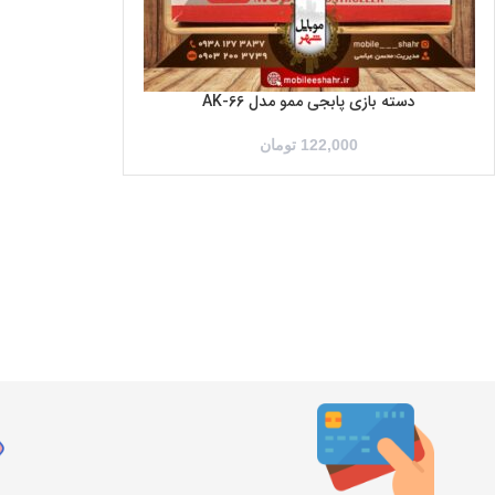
دسته بازی پابجی ممو مدل AK-66
122,000
تومان