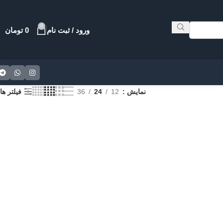
0
ورود / ثبت نام
0
تومان
نمایش
12
24
36
فیلتر ها