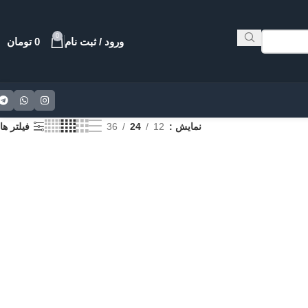
0
ورود / ثبت نام
0
تومان
نمایش
12
24
36
فیلتر ها