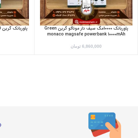
پاوربانک 10000مگ سیف دار موناکو گرین Green
پ
monaco magsafe powerbank 10000mAh
6,860,000
تومان