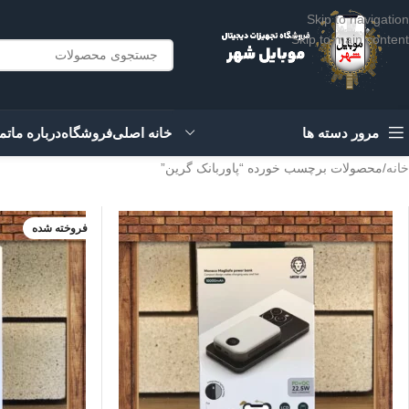
Skip to navigation
Skip to main content
مرور دسته ها
خانه اصلی
فروشگاه
درباره ما
تم
خانه
محصولات برچسب خورده “پاوربانک گرین”
آبی
فروخته شده
بنفش
به زودی
سفید
مشکی
نارنجی
تیتانیوم/طلایی