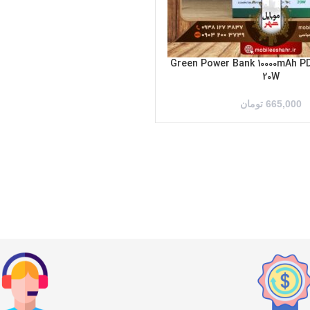
اوربانک گرین Green Power Bank 10000mAh PD
20W
665,000
تومان