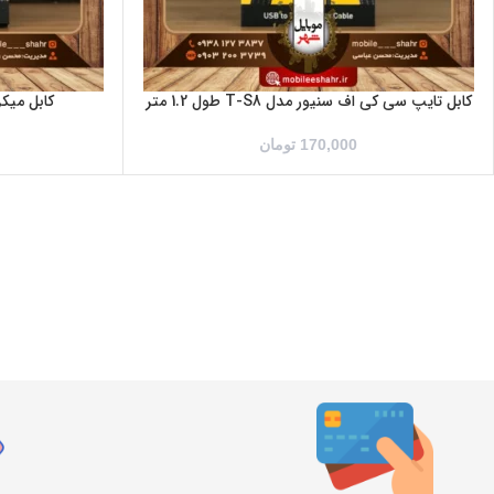
کابل تایپ سی کی اف سنیور مدل T-S8 طول 1.2 متر
کابل میکر
170,000
تومان