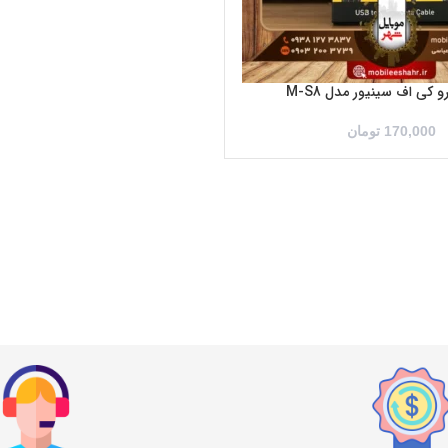
و کی اف سینیور مدل M-S8
170,000
تومان