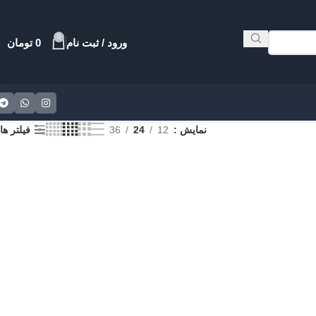
0
ورود / ثبت نام
0
تومان
نمایش
12
24
36
فیلتر ها