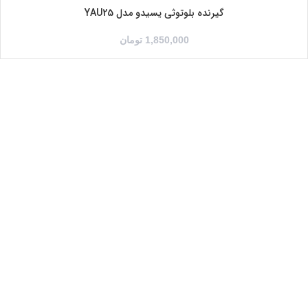
گیرنده بلوتوثی یسیدو مدل YAU25
1,850,000
تومان