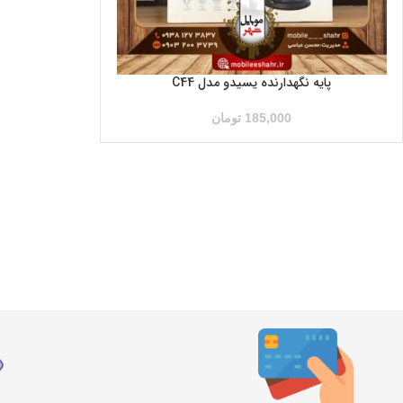
پایه نگهدارنده یسیدو مدل C44
185,000
تومان