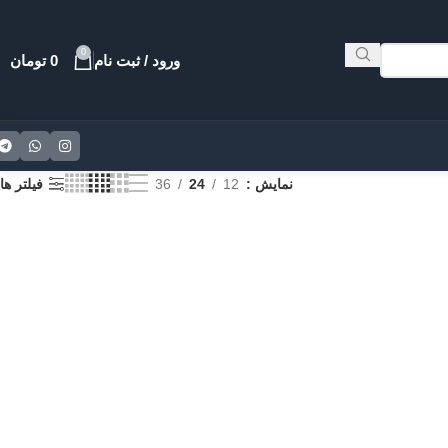
0
ورود / ثبت نام
0
تومان
نمایش
12
24
36
فیلتر ها