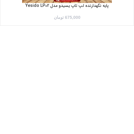
پایه نگهدارنده لپ تاپ یسیدو مدل Yesido LP02
675,000
تومان