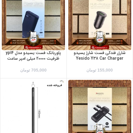
شارژر فندکی فست شارژ یسیدو
پاوربانک فست یسیدو مدل yp14
Yesido Y38 Car Charger
ظرفیت 20000 میلی امپر ساعت
155,000
تومان
705,000
تومان
فروخته شده
سفید
مشکی