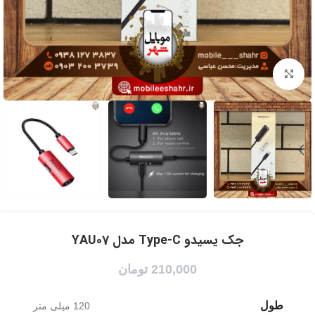
برای بزرگنمایی کلیک کنید
جک یسیدو Type-C مدل YAU07
210,000
تومان
طول
120 میلی متر