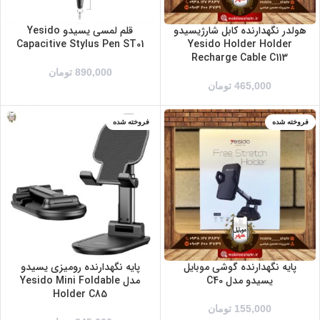
هولدر نگهدارنده کابل شارژیسیدو
قلم لمسی یسیدو Yesido
Capacitive Stylus Pen ST01
Yesido Holder Holder
Recharge Cable C113
890,000
تومان
465,000
تومان
فروخته شده
فروخته شده
پایه نگهدارنده گوشی موبایل
پایه نگهدارنده رومیزی یسیدو
یسیدو مدل C40
مدل Yesido Mini Foldable
Holder C85
155,000
تومان