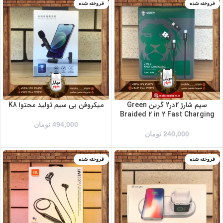
فروخته شده
فروخته شده
سیم شارژ 2در2 گرین Green
میکروفن بی سیم تولید محتوا K8
Braided 2 in 2 Fast Charging
494,000
تومان
240,000
تومان
فروخته شده
فروخته شده