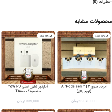
نظرات (0)
محصولات مشابه
فروخته شده
فروخته شده
سفید
مشکی
ایرپاد سری 2 | AirPods seri 2
آداپتور شارژر اصلی 25W PD
(اورجینال)
سامسونگ TA800
3,070,000
تومان
339,000
تومان