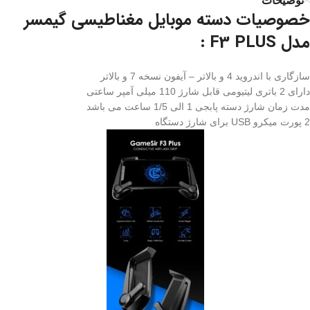
توضیحات
خصوصیات دسته موبایل مغناطیسی گیمسر
مدل F3 PLUS :
سازگاری با اندروید 4 و بالاتر – آیفون نسخه 7 و بالاتر
دارای 2 باتری لیتیومی قابل شارژ 110 میلی آمپر ساعتی
مدت زمان شارژ دسته پابجی 1 الی 1/5 ساعت می باشد
2 پورت میکرو USB برای شارژ دستگاه