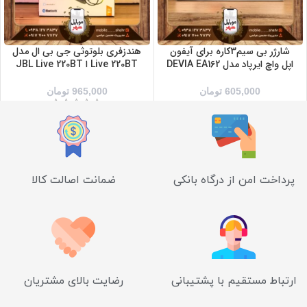
شارژر بی سیم3کاره برای آیفون
هندزفری بلوتوثی جی بی ال مدل
اپل واچ ایرپاد مدل DEVIA EA162
Live 220BT ا JBL Live 220BT
605,000
تومان
965,000
تومان
پرداخت امن از درگاه بانکی
ضمانت اصالت کالا
ارتباط مستقیم با پشتیبانی
رضایت بالای مشتریان