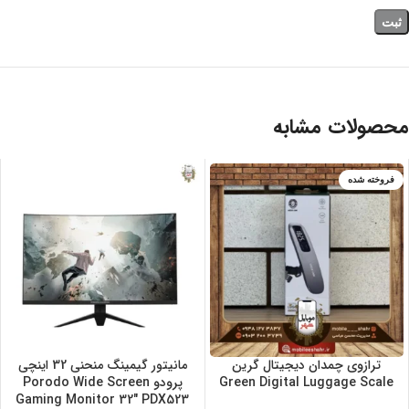
محصولات مشابه
فروخته شده
ترازوی چمدان دیجیتال گرین
مانیتور گیمینگ منحنی 32 اینچی
Green Digital Luggage Scale
پرودو Porodo Wide Screen
Gaming Monitor 32″ PDX523