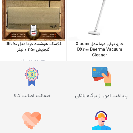
جارو برقی درما مدل Xiaomi
فلاسک هوشمند درما مدل DR050
DX300 Deerma Vacuum
گنجایش 0.350 لیتر
Cleaner
627,000
تومان
پرداخت امن از درگاه بانکی
ضمانت اصالت کالا