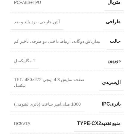
متریال
PC+ABS+TPU
طراحی
آنتن خارجی، برد بلند و ضد
حالت
بیدارباش دوگانه، ارتباط داخلی دو طرفه، تأخیر کم
دوربین
1 مگاپیکسل
صفحه نمایش 4.3 اینچی TFT، 480×272
ال‌سی‌دی
پیکسل
باتریIPC
1000 میلی‌آمپر ساعت (باتری لیتیومی)
منبع تغذیهTYPE-CX2
DC5V1A