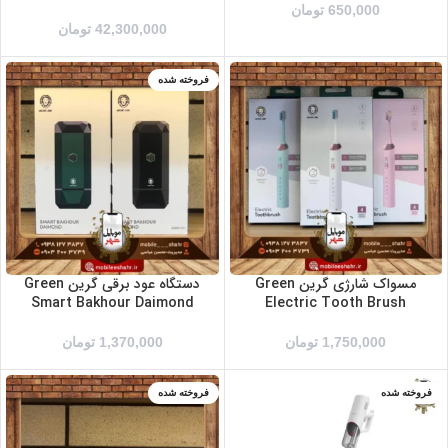
650,000
تومان
42,300,000
تومان
آبی
فروخته شده
سفید
سبز
صورتی
مشکی
مسواک شارژی گرین Green
دستگاه عود برقی گرین Green
Smart Bakhour Daimond
Electric Tooth Brush
1,750,000
تومان
1,370,000
تومان
فروخته شده
فروخته شده