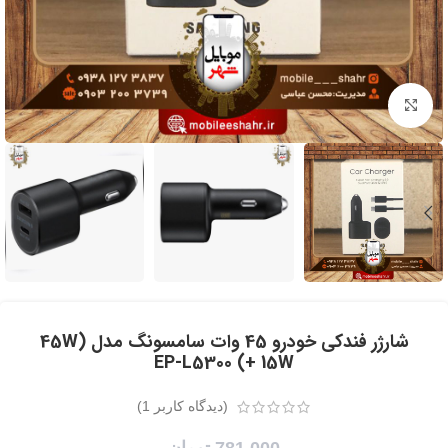
برای بزرگنمایی کلیک کنید
شارژر فندکی خودرو 45 وات سامسونگ مدل (45W
+ 15W) EP-L5300
(دیدگاه کاربر
1
)
781,000
تومان