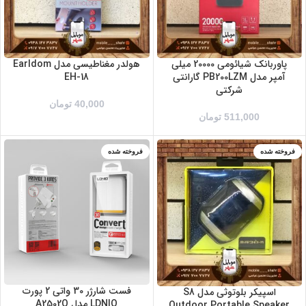
پاوربانک شیائومی 20000 میلی
هولدر مغناطیسی مدل Earldom
آمپر مدل PB200LZM گارانتی
EH-18
شرکتی
40,000
تومان
511,000
تومان
فروخته شده
فروخته شده
فست شارژر 30 واتی 2 پورت
اسپیکر بلوتوثی مدل S8
LDNIO مدل A2502Q
Outdoor Portable Speaker