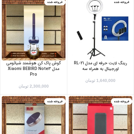
فروخته شده
فروخته شده
رینگ لایت حرفه ای مدل RL-21
گوش پاک کن هوشمند شیائومی
اورجینال به همراه سه
مدل Xiaomi BEBIRD Note3
Pro
1,640,000
تومان
2,300,000
تومان
فروخته شده
فروخته شده