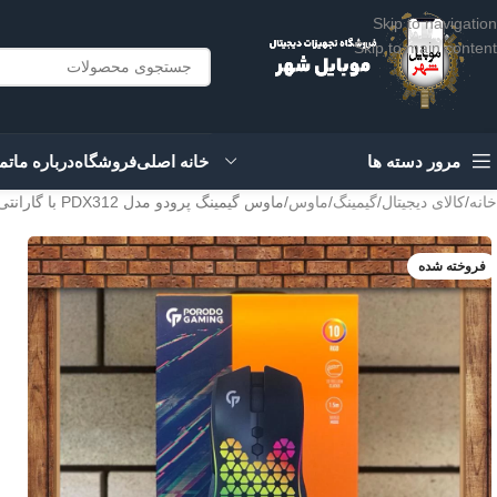
Skip to navigation
Skip to main content
مرور دسته ها
خانه اصلی
فروشگاه
درباره ما
تم
خانه
کالای دیجیتال
گیمینگ
ماوس
ماوس گیمینگ پرودو مدل PDX312 با گارانتی
فروخته شده