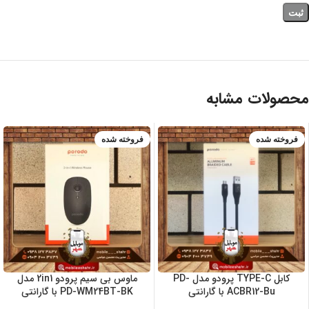
محصولات مشابه
فروخته شده
فروخته شده
ضمانت 7 روزه م
وبایل شهر + ضما
نت اصالت کالا
کابل TYPE-C پرودو مدل PD-
ماوس بی سیم پرودو 2in1 مدل
ACBR12-Bu با گارانتی
PD-WM24BT-BK با گارانتی