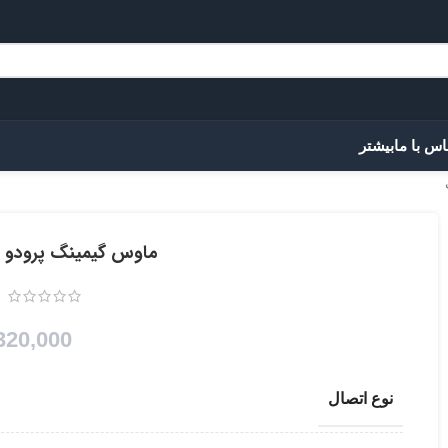
اس با ما
بیشتر
ماوس گیمینگ پرودو مدل PDX312 با 
320,000
نوع اتصال