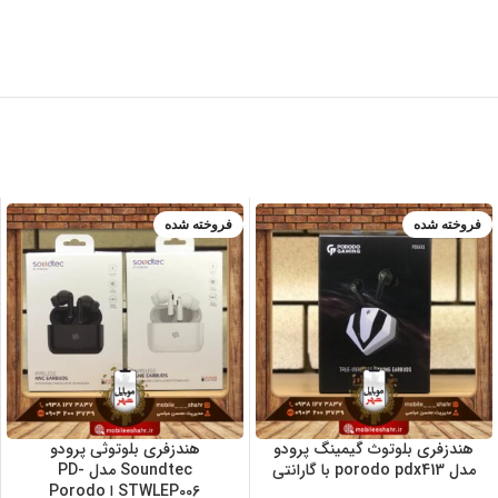
فروخته شده
فروخته شده
ضمانت 7 روزه م
سفید
وبایل شهر + ضما
مشکی
نت اصالت کالا
هندزفری بلوتوث گیمینگ پرودو
هندزفری بلوتوثی پرودو
مدل porodo pdx413 با گارانتی
Soundtec مدل PD-
STWLEP006 ا Porodo