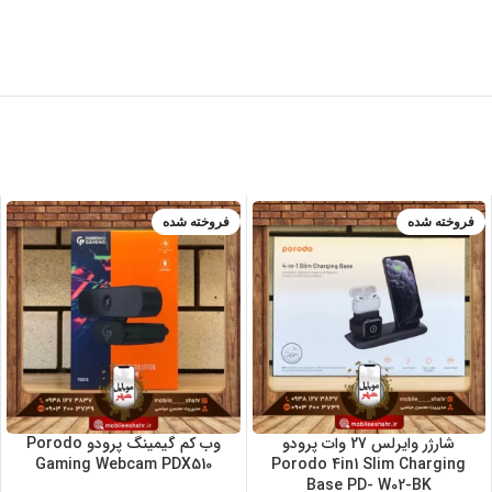
فروخته شده
فروخته شده
شارژر وایرلس 27 وات پرودو
وب کم گیمینگ پرودو Porodo
Gaming Webcam PDX510
Porodo 4in1 Slim Charging
Base PD- W02-BK