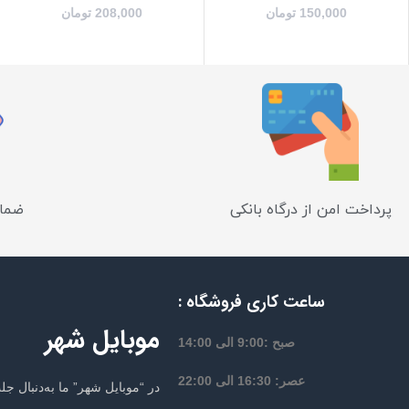
150,000
تومان
208,000
تومان
پرداخت امن از درگاه بانکی
ضمان
ساعت کاری فروشگاه :
موبایل شهر
صبح :9:00 الی 14:00
عصر: 16:30 الی 22:00
در “موبایل شهر” ما به‌دنبال 