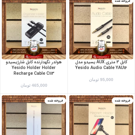
فروخته شده
کابل 3 متری AUX یسیدو مدل
هولدر نگهدارنده کابل شارژیسیدو
Yesido Holder Holder
Yesido Audio Cable YAU16
Recharge Cable C113
95,000
تومان
465,000
تومان
فروخته شده
فروخته شده