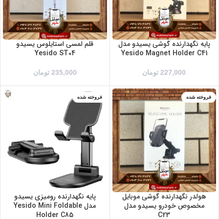
پایه نگهدارنده گوشی یسیدو مدل
قلم لمسی استایلوس یسیدو
Yesido ST04
Yesido Magnet Holder C41
227,000
تومان
235,000
تومان
فروخته شده
فروخته شده
هولدر نگهدارنده گوشی موبایل
پایه نگهدارنده رومیزی یسیدو
مخصوص خودرو یسیدو مدل
مدل Yesido Mini Foldable
Holder C85
C23