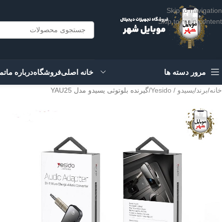
Skip to navigation
Skip to main content
مرور دسته ها
خانه اصلی
فروشگاه
درباره ما
تم
خانه
برند
یسیدو / Yesido
گیرنده بلوتوثی یسیدو مدل YAU25