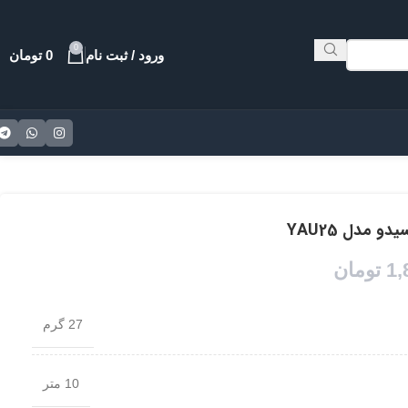
0
ورود / ثبت نام
0
تومان
و مدل YAU25
1,
تومان
27 گرم
10 متر