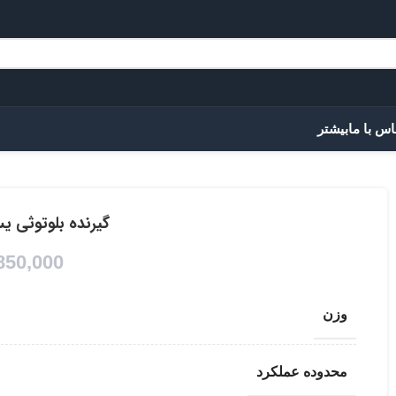
اس با ما
بیشتر
گیرنده بلوتوثی یسید
850,000
وزن
محدوده عملکرد