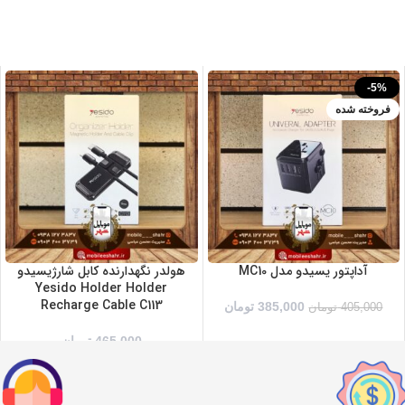
-5%
فروخته شده
آداپتور یسیدو مدل MC10
هولدر نگهدارنده کابل شارژیسیدو
Yesido Holder Holder
Recharge Cable C113
385,000
تومان
405,000
تومان
465,000
تومان