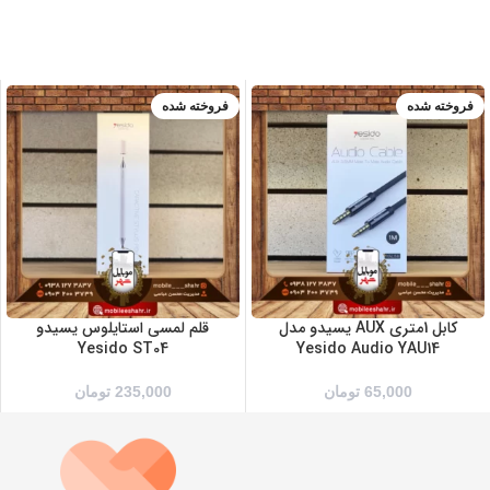
فروخته شده
فروخته شده
کابل 1متری AUX یسیدو مدل
قلم لمسی استایلوس یسیدو
Yesido ST04
Yesido Audio YAU14
65,000
تومان
235,000
تومان