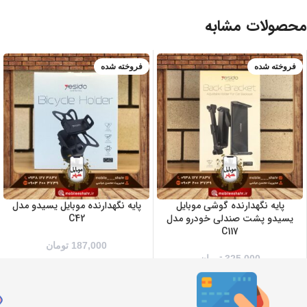
محصولات مشابه
فروخته شده
فروخته شده
پایه نگهدارنده گوشی موبایل
پایه نگهدارنده موبایل یسیدو مدل
یسیدو پشت صندلی خودرو مدل
C42
C117
187,000
تومان
325,000
تومان