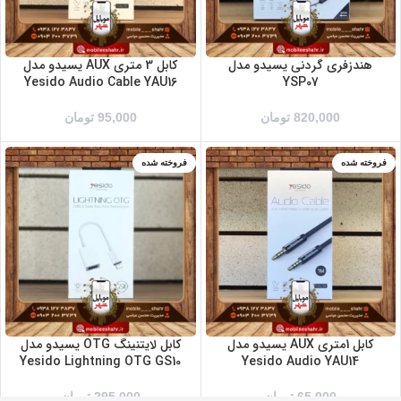
هندزفری گردنی یسیدو مدل
کابل 3 متری AUX یسیدو مدل
Yesido Audio Cable YAU16
YSP07
820,000
تومان
95,000
تومان
فروخته شده
فروخته شده
کابل 1متری AUX یسیدو مدل
کابل لایتنینگ OTG یسیدو مدل
Yesido Lightning OTG GS10
Yesido Audio YAU14
65,000
تومان
295,000
تومان