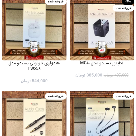
-5%
فروخته شده
فروخته شده
آداپتور یسیدو مدل MC10
هندزفری بلوتوثی یسیدو مدل
TWS09
385,000
تومان
405,000
تومان
544,000
تومان
فروخته شده
فروخته شده