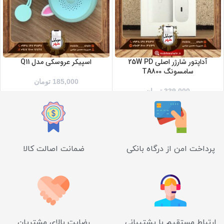
آداپتور شارژر اصلی 25W PD
اسپیکر عروسکی مدل Q11
سامسونگ TA800
185,000
تومان
339,000
تومان
پرداخت امن از درگاه بانکی
ضمانت اصالت کالا
ارتباط مستقیم با پشتیبانی
رضایت بالای مشتریان