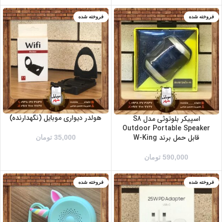
فروخته شده
فروخته شده
هولدر دیواری موبایل (نگهدارنده)
اسپیکر بلوتوثی مدل S8
Outdoor Portable Speaker
قابل حمل برند W-King
35,000
تومان
590,000
تومان
فروخته شده
فروخته شده
سفید
مشکی