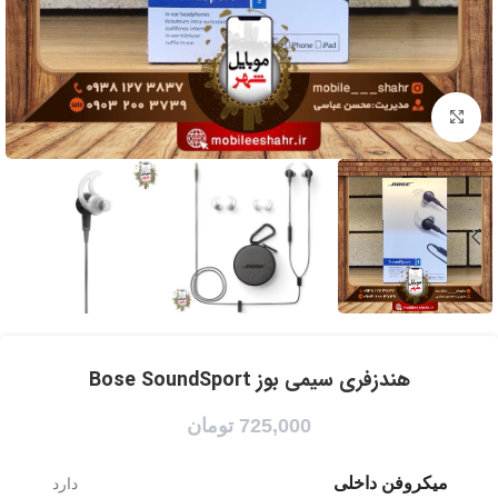
برای بزرگنمایی کلیک کنید
هندزفری سیمی بوز Bose SoundSport
725,000
تومان
میکروفن داخلی
دارد