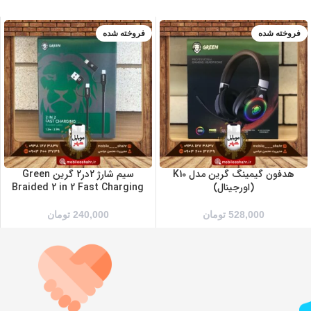
فروخته شده
فروخته شده
هدفون گیمینگ گرین مدل K10
سیم شارژ 2در2 گرین Green
(اورجینال)
Braided 2 in 2 Fast Charging
528,000
تومان
240,000
تومان