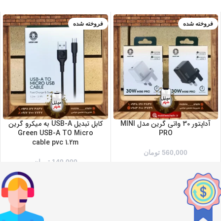
فروخته شده
فروخته شده
سفید
مشکی
آداپتور 30 واتی گرین مدل MINI
کابل تبدیل USB-A به میکرو گرین
Green USB-A TO Micro
PRO
cable pvc 1.2m
560,000
تومان
140,000
تومان