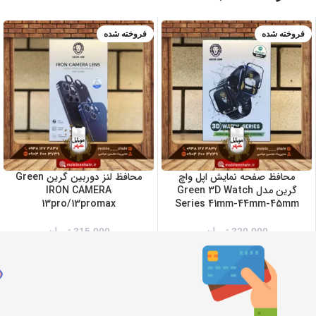
فروخته شده
فروخته شده
سبز
طلایی
مشکی
نقره ای
محافظ صفحه نمایش اپل واچ
محافظ لنز دوربین گرین Green
گرین مدل Green 3D Watch
IRON CAMERA
13pro/13promax
Series 41mm-44mm-45mm
320,000
تومان
315,000
تومان