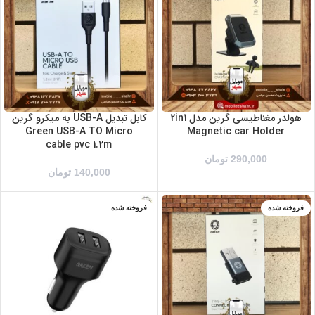
هولدر مغناطیسی گرین مدل 2in1
کابل تبدیل USB-A به میکرو گرین
Green USB-A TO Micro
Magnetic car Holder
cable pvc 1.2m
290,000
تومان
140,000
تومان
فروخته شده
فروخته شده