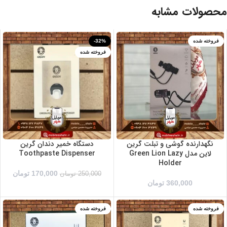
محصولات مشابه
فروخته شده
-32%
فروخته شده
نگهدارنده گوشی و تبلت گرین
دستگاه خمیر دندان گرین
لاین مدل Green Lion Lazy
Toothpaste Dispenser
Holder
170,000
تومان
250,000
تومان
360,000
تومان
فروخته شده
فروخته شده