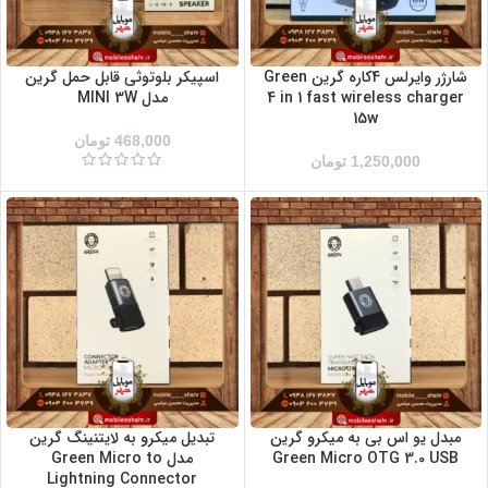
شارژر وایرلس 4کاره گرین Green
اسپیکر بلوتوثی قابل حمل گرین
4 in 1 fast wireless charger
مدل MINI 3W
15w
468,000
تومان
1,250,000
تومان
مبدل یو اس بی به میکرو گرین
تبدیل میکرو به لایتنینگ گرین
Green Micro OTG 3.0 USB
مدل Green Micro to
Lightning Connector