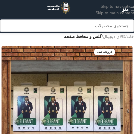
Skip to navigation
منو
Skip to main content
خانه
کالای دیجیتال
گلس و محافظ صفحه
فروخته شده
IPHONE 14
IPHONE 14PRO
IPHONE 14PROMAX
IPHONE 14MAX/14PLU
S