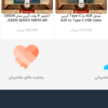
تبدیل AUX به Type-C گرین
آداپتور 12 وات گرین مدل GREEN
JUDEN SERIES GNPD20BK
AUX to Type-C USB Cable
210,000
تومان
195,000
تومان
شتیبانی
رضایت بالای مشتریان