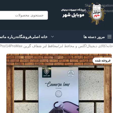
Skip to navigation
Skip to main content
مرور دسته ها
خانه اصلی
فروشگاه
درباره ما
تم
خانه
کالای دیجیتال
گلس و محافظ لنز
محافظ لنز شفاف گرین Green Camera Lens Clear 14Pro/14ProMax
فروخته شده