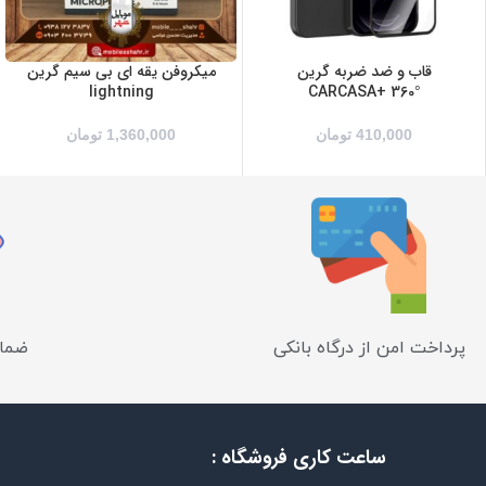
سرمه ای
سفید
قرمز
قاب و ضد ضربه گرین
میکروفن یقه ای بی سیم گرین
lightning
°CARCASA+ 360
مشکی
410,000
تومان
1,360,000
تومان
پرداخت امن از درگاه بانکی
ضمان
ساعت کاری فروشگاه :