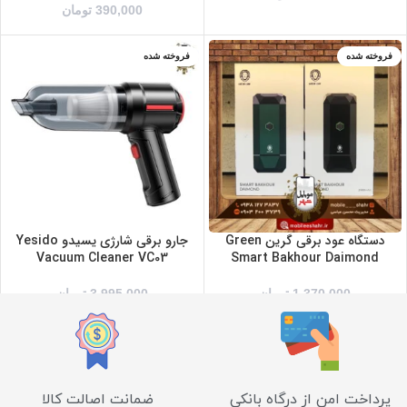
390,000
تومان
فروخته شده
فروخته شده
سبز
مشکی
دستگاه عود برقی گرین Green
جارو برقی شارژی یسیدو Yesido
Vacuum Cleaner VC03
Smart Bakhour Daimond
1,370,000
تومان
3,995,000
تومان
پرداخت امن از درگاه بانکی
ضمانت اصالت کالا