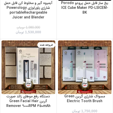
یخ ساز قابل حمل پرودو Porodo
آبمیوه گیر و مخلوط کن قابل حمل
ICE Cube Maker PD-LSICEM-
شارژی پاورلوژی Powerology
portableRechargeable
BK
Juicer and Blender
1,980,000
تومان
1,530,000
تومان
آبی
فروخته شده
سفید
صورتی
مسواک شارژی گرین Green
دستگاه رفع موهای زائد صورت
Electric Tooth Brush
گرین Green Facial Hair
Remover 9000RPM 350mAh
1,750,000
تومان