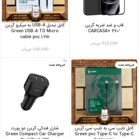
سفید
قرمز
مشکی
قاب و ضد ضربه گرین
کابل تبدیل USB-A به میکرو گرین
Green USB-A TO Micro
°CARCASA+ 360
cable pvc 1.2m
410,000
تومان
140,000
تومان
فروخته شده
فروخته شده
کابل تایپ سی به تایپ سی گرین
شارژر فندکی گرین دو پورت
Green Compact Car Charger
Green pvc Type-C to Type-C