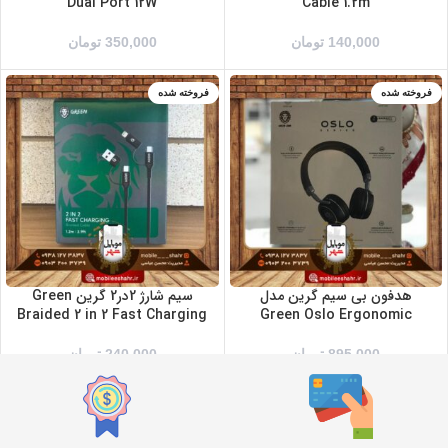
Dual Port 12W
Cable 1.2m
140,000
تومان
350,000
تومان
فروخته شده
فروخته شده
هدفون بی سیم گرین مدل
سیم شارژ 2در2 گرین Green
Braided 2 in 2 Fast Charging
Green Oslo Ergonomic
895,000
تومان
240,000
تومان