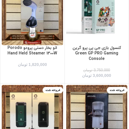
بنفش
زرد/مشکی
خاکستری
صورتی
سفید
مشکی/نقره ای
کنسول بازی جی پی پرو گرین
اتو بخار دستی پرودو Porodo
Hand Held Steamer 1300W
Green GP PRO Gaming
Console
1,820,000
تومان
3,750,000
تومان
3,600,000
تومان
فروخته شده
فروخته شده
سبز
مشکی