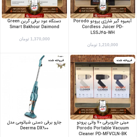
آبمیوه گیر شارژی پرودو Porodo
دستگاه عود برقی گرین Green
Smart Bakhour Daimond
Cordless Juicer PD-
LSSJ45-WH
1,370,000
تومان
1,210,000
تومان
فروخته شده
فروخته شده
آبی
سفید
مشکی
مینی جاروبرقی 70 واتی پرودو
جارو برقی دستی شیائومی مدل
Deerma DX900
Porodo Portable Vacuum
Cleaner PD-MFVCLN-BK