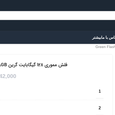
اس با ما
بیشتر
فلش مموری 128 گیگابایت گرین Green Flash Drive High Speed 128GB
42,000
1
2