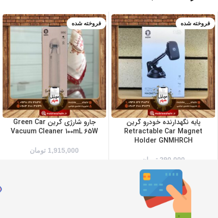
فروخته شده
فروخته شده
پایه نگهدارنده خودرو گرین
جارو شارژی گرین Green Car
Vacuum Cleaner 100mL 65W
Retractable Car Magnet
Holder GNMHRCH
1,915,000
تومان
290,000
تومان