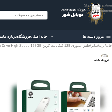
Skip to navigation
Skip to main content
مرور دسته ها
خانه اصلی
فروشگاه
درباره ما
تم
خانه
برند
سایر
فلش مموری 128 گیگابایت گرین Green Flash Drive High Speed 128GB
فروخته شده