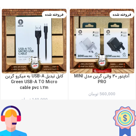
فروخته شده
فروخته شده
سفید
مشکی
آداپتور 30 واتی گرین مدل MINI
کابل تبدیل USB-A به میکرو گرین
Green USB-A TO Micro
PRO
cable pvc 1.2m
560,000
تومان
140,000
تومان