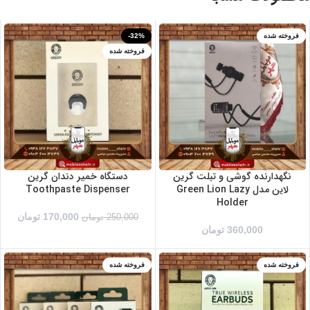
فروخته شده
-32%
فروخته شده
نگهدارنده گوشی و تبلت گرین
دستگاه خمیر دندان گرین
لاین مدل Green Lion Lazy
Toothpaste Dispenser
Holder
170,000
تومان
250,000
تومان
360,000
تومان
فروخته شده
فروخته شده
سفید
آبی
مشکی
زرد