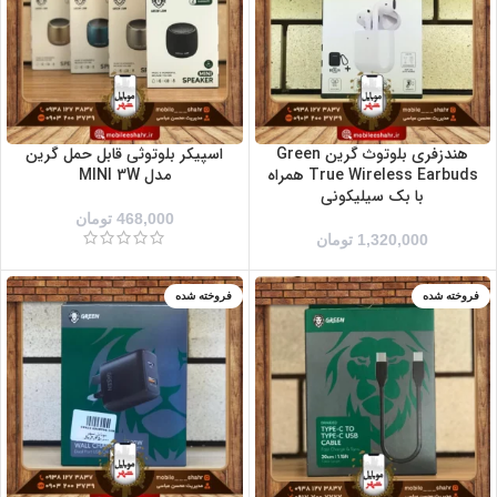
صورتی
مشکی
نقره ای
هندزفری بلوتوث گرین Green
اسپیکر بلوتوثی قابل حمل گرین
True Wireless Earbuds همراه
مدل MINI 3W
با بک سیلیکونی
468,000
تومان
1,320,000
تومان
فروخته شده
فروخته شده