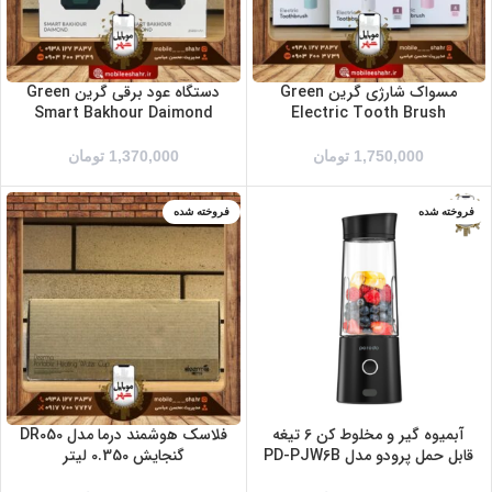
مسواک شارژی گرین Green
دستگاه عود برقی گرین Green
Smart Bakhour Daimond
Electric Tooth Brush
1,750,000
تومان
1,370,000
تومان
فروخته شده
فروخته شده
بنفش
سفید
مشکی
آبمیوه گیر و مخلوط کن 6 تیغه
فلاسک هوشمند درما مدل DR050
قابل حمل پرودو مدل PD-PJW6B
گنجایش 0.350 لیتر