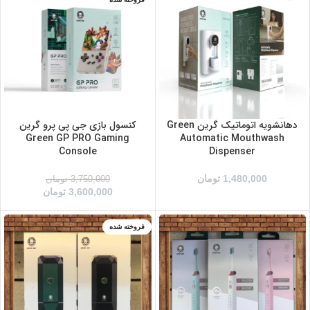
بنفش
خاکستری
سفید
دهانشویه اتوماتیک گرین Green
کنسول بازی جی پی پرو گرین
Green GP PRO Gaming
Automatic Mouthwash
Console
Dispenser
1,480,000
تومان
3,750,000
تومان
3,600,000
تومان
آبی
فروخته شده
سفید
سبز
صورتی
مشکی