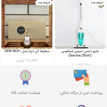
فروخته شده
فروخته شده
جارو دستی سیمی شیائومی
مخلوط کن درما مدل DEM-NU30
Deerma DX118C
715,000
تومان
891,000
تومان
پرداخت امن از درگاه بانکی
ضمانت اصالت کالا