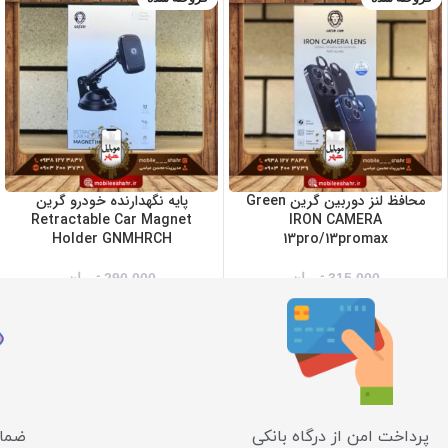
سبز
طلایی
مشکی
نقره ای
محافظ لنز دوربین گرین Green
پایه نگهدارنده خودرو گرین
Retractable Car Magnet
IRON CAMERA
Holder GNMHRCH
13pro/13promax
315,000
تومان
290,000
تومان
پرداخت امن از درگاه بانکی
ضمان