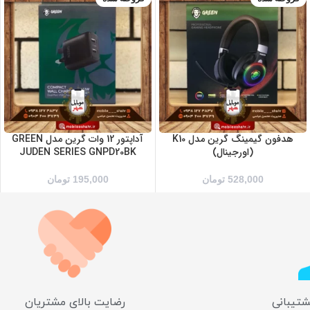
هدفون گیمینگ گرین مدل K10
آداپتور 12 وات گرین مدل GREEN
(اورجینال)
JUDEN SERIES GNPD20BK
528,000
تومان
195,000
تومان
شتیبانی
رضایت بالای مشتریان