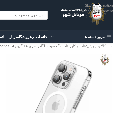
Skip to navigation
Skip to main content
مرور دسته ها
خانه اصلی
فروشگاه
درباره ما
تم
خانه
کالای دیجیتال
قاب و کاور
قاب مگ سیف دلگادو سری 14 گرین Green Magsafe Delgado Case series 14
IPHONE 14
IPHONE 14PRO
IPHONE 14PROMA
X
IPHONE14PLUS