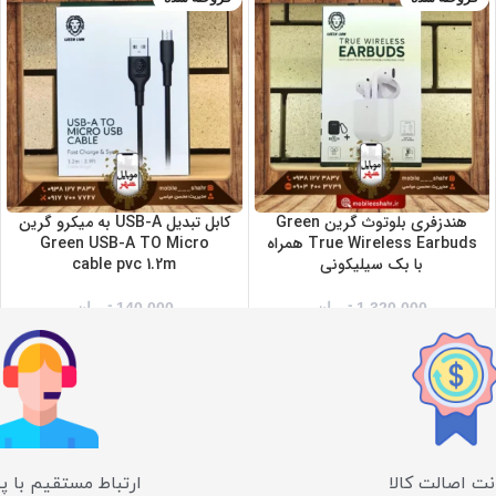
سفید
مشکی
هندزفری بلوتوث گرین Green
کابل تبدیل USB-A به میکرو گرین
True Wireless Earbuds همراه
Green USB-A TO Micro
با بک سیلیکونی
cable pvc 1.2m
1,320,000
تومان
140,000
تومان
ت اصالت کالا
ارتباط مستقیم با پ