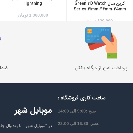
گرین مدل Green 3D Watch
lightning
Series 41mm-44mm-45mm
1,360,000
تومان
320,000
تومان
پرداخت امن از درگاه بانکی
ضمان
ساعت کاری فروشگاه :
موبایل شهر
صبح :9:00 الی 14:00
عصر: 16:30 الی 22:00
در “موبایل شهر” ما به‌دنبال 