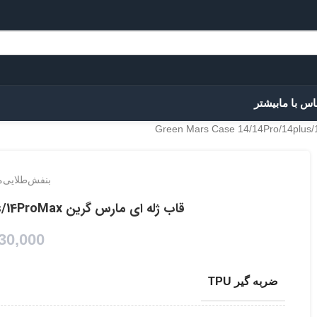
اس با ما
بیشتر
بنفش
طلایی
م
قاب ژله ای مارس گرین Green Mars Case 14/14Pro/14plus/14ProMax
30,000
ضربه گیر TPU