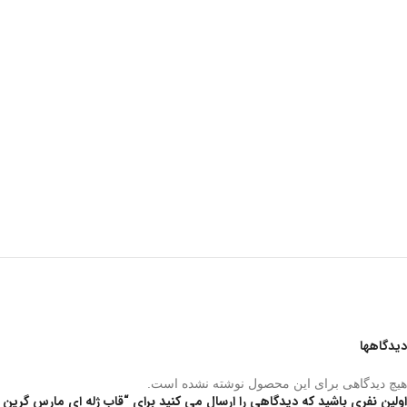
دیدگاهها
هیچ دیدگاهی برای این محصول نوشته نشده است.
اولین نفری باشید که دیدگاهی را ارسال می کنید برای “قاب ژله ای مارس گرین Green Mars Case 14/14Pro/14plus/14ProMax”