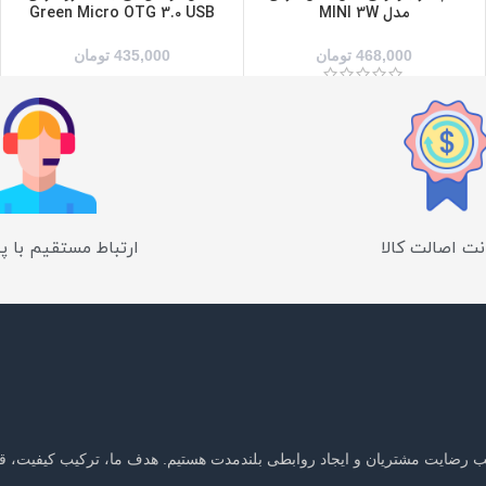
مدل MINI 3W
Green Micro OTG 3.0 USB
468,000
تومان
435,000
تومان
ت اصالت کالا
ارتباط مستقیم با پ
جلب رضایت مشتریان و ایجاد روابطی بلندمدت هستیم. هدف ما، ترکیب کیفیت، ق