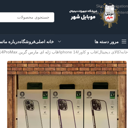
Skip to navigation
Skip to main content
مرور دسته ها
خانه اصلی
فروشگاه
درباره ما
تم
خانه
کالای دیجیتال
قاب و کاور
iphone 14
قاب ژله ای مارس گرین Green Mars Case 14/14Pro/14plus/14ProMax
IPHONE 14
IPHONE 14PRO
IPHONE 14PROMA
X
IPHONE14PLUS
بنفش
طلایی
مشکی
نقره ای