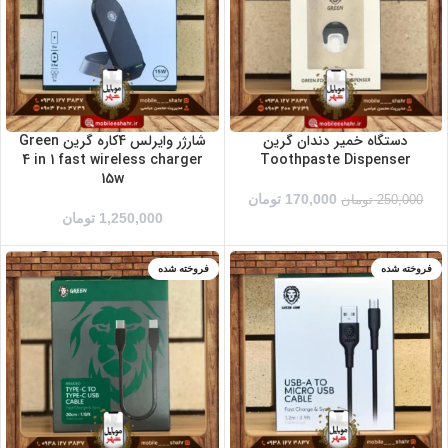
دستگاه خمیر دندان گرین
شارژر وایرلس 4کاره گرین Green
4 in 1 fast wireless charger
Toothpaste Dispenser
15w
170,000
تومان
250,000
تومان
1,250,000
تومان
فروخته شده
فروخته شده