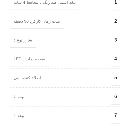
1
تیغه استیل ضد زنگ با محافظ 4 شانه
2
مدت زمان کارکرد 90 دقیقه
3
شارژ نوع c
4
صفحه نمایش LED
5
اصلاح کننده بینی
6
تیغه U
7
تیغه T