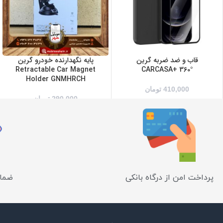
بنفش
سبز
سرمه ای
سفید
قرمز
قاب و ضد ضربه گرین
پایه نگهدارنده خودرو گرین
Retractable Car Magnet
°CARCASA+ 360
مشکی
Holder GNMHRCH
410,000
تومان
290,000
تومان
پرداخت امن از درگاه بانکی
ضمان