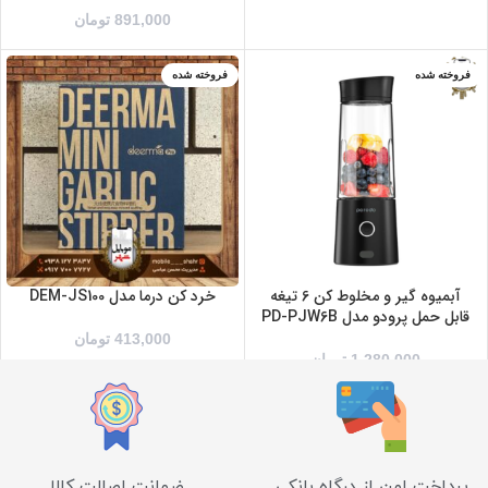
891,000
تومان
فروخته شده
فروخته شده
بنفش
سفید
مشکی
آبمیوه گیر و مخلوط کن 6 تیغه
خرد کن درما مدل DEM-JS100
قابل حمل پرودو مدل PD-PJW6B
413,000
تومان
1,280,000
تومان
پرداخت امن از درگاه بانکی
ضمانت اصالت کالا