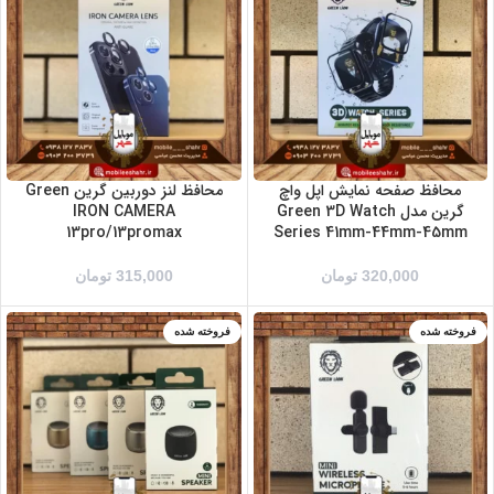
طلایی
مشکی
نقره ای
محافظ صفحه نمایش اپل واچ
محافظ لنز دوربین گرین Green
گرین مدل Green 3D Watch
IRON CAMERA
13pro/13promax
Series 41mm-44mm-45mm
320,000
تومان
315,000
تومان
فروخته شده
فروخته شده
آبی
زرد
صورتی
مشکی
نقره ای