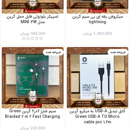
میکروفن یقه ای بی سیم گرین
اسپیکر بلوتوثی قابل حمل گرین
lightning
مدل MINI 3W
1,360,000
تومان
468,000
تومان
فروخته شده
فروخته شده
کابل تبدیل USB-A به میکرو گرین
سیم شارژ 2در2 گرین Green
Braided 2 in 2 Fast Charging
Green USB-A TO Micro
cable pvc 1.2m
240,000
تومان