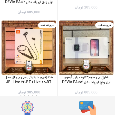
اپل واچ ایرپاد مدل DEVIA EA162
185,000
تومان
605,000
تومان
فروخته شده
فروخته شده
شارژر بی سیم3کاره برای آیفون
هندزفری بلوتوثی جی بی ال مدل
اپل واچ ایرپاد مدل DEVIA EA157
Live 220BT ا JBL Live 220BT
605,000
تومان
965,000
تومان