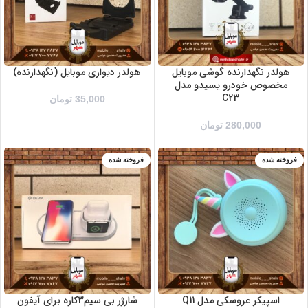
هولدر نگهدارنده گوشی موبایل
هولدر دیواری موبایل (نگهدارنده)
مخصوص خودرو یسیدو مدل
C23
35,000
تومان
280,000
تومان
فروخته شده
فروخته شده
اسپیکر عروسکی مدل Q11
شارژر بی سیم3کاره برای آیفون