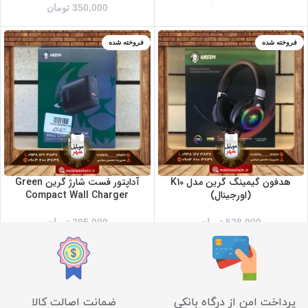
350,000
تومان
فروخته شده
فروخته شده
هدفون گیمینگ گرین مدل K10
آداپتور فست شارژ گرین Green
(اورجینال)
Compact Wall Charger
528,000
تومان
295,000
تومان
پرداخت امن از درگاه بانکی
ضمانت اصالت کالا