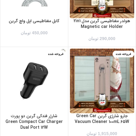
هولدر مغناطیسی گرین مدل 2in1
کابل مغناطیسی اپل واچ گرین
Magnetic car Holder
450,000
تومان
290,000
تومان
فروخته شده
فروخته شده
جارو شارژی گرین Green Car
شارژر فندکی گرین دو پورت
Green Compact Car Charger
Vacuum Cleaner 100mL 65W
Dual Port 12W
1,915,000
تومان