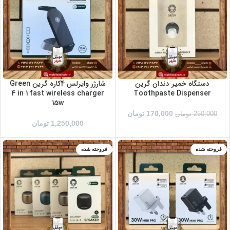
دستگاه خمیر دندان گرین
شارژر وایرلس 4کاره گرین Green
4 in 1 fast wireless charger
Toothpaste Dispenser
15w
170,000
تومان
250,000
تومان
1,250,000
تومان
فروخته شده
فروخته شده
سفید
آبی
مشکی
زرد
صورتی
مشکی
نقره ای