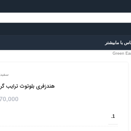
اس با ما
بیشتر
سفید
هندزفری بلوتوث ترایب گرین  Earbuds Tribe
70,000
1.