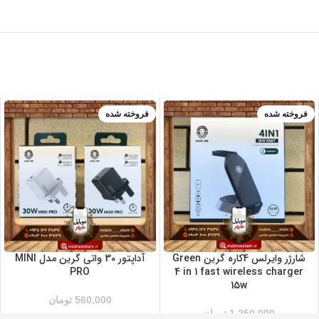
فروخته شده
فروخته شده
سفید
مشکی
شارژر وایرلس 4کاره گرین Green
آداپتور 30 واتی گرین مدل MINI
PRO
4 in 1 fast wireless charger
15w
560,000
تومان
1,250,000
تومان