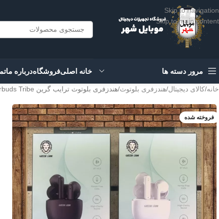
Skip to navigation
Skip to main content
مرور دسته ها
خانه اصلی
فروشگاه
درباره ما
تم
خانه
کالای دیجیتال
هندزفری بلوتوث
هندزفری بلوتوث ترایب گرین Green Earbuds Tribe
فروخته شده
سفید
مشکی