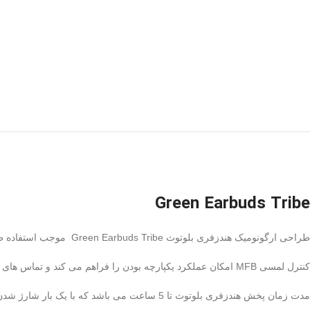
Green Earbuds Tribe
طراحی ارگونومیک هندزفری بلوتوث Green Earbuds Tribe موجب استفاده طولانی مدت می شود.
کنترل لمسی MFB امکان عملکرد یکپارچه بودن را فراهم می کند و تماس های هندزفری بدون دردسر با میکروفون داخلی انجام می شود.
مدت زمان پخش هندزفری بلوتوث تا 5 ساعت می باشد که با یک بار شارژ شدن صورت می گیرد و زمان آماده به کار باورنکردنی تا 180 ساعت می باشد.