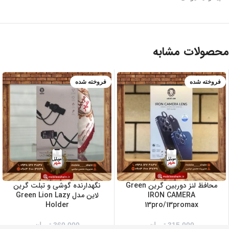
محصولات مشابه
فروخته شده
فروخته شده
سبز
طلایی
مشکی
نقره ای
محافظ لنز دوربین گرین Green
نگهدارنده گوشی و تبلت گرین
IRON CAMERA
لاین مدل Green Lion Lazy
Holder
13pro/13promax
315,000
تومان
360,000
تومان