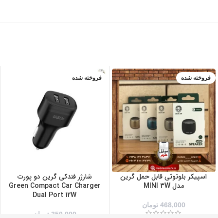
فروخته شده
فروخته شده
آبی
زرد
صورتی
مشکی
نقره ای
اسپیکر بلوتوثی قابل حمل گرین
شارژر فندکی گرین دو پورت
مدل MINI 3W
Green Compact Car Charger
Dual Port 12W
468,000
تومان
350,000
تومان