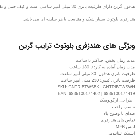
هدفون گرین دارای
ظرفیت باتری 30 میلی آمپر ساعتی است و کیف حمل و نقل دارای باتری 230 میلی آمپر ساعتی است و این اطمینان را به شما می دهد که همیشه شارژ داشته باشید.
هندزفری بلوتوث
بسیار شیک و متناسب با هر سلیقه ای می باشد.
ویژگی های هندزفری بلوتوث ترایب گرین
مدت زمان پخش: حداکثر 5 ساعت
مدت زمان آماده به کار: تا 180 ساعت
ظرفیت باتری هدفون: 30 میلی آمپر ساعت
ظرفیت باتری کیس: 230 میلی آمپر ساعت
SKU: GNTRIBTWSBK |
GNTRIBTWSWH
EAN: 6935100174402 |
6935100174419
طراحی ارگونومیک
تناسب راحت
صدای با وضوح بالا
تماس های هندزفری
لمس MFB
اسپیکر تیتانیومی