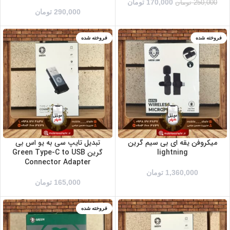
170,000
تومان
250,000
تومان
290,000
تومان
فروخته شده
فروخته شده
میکروفن یقه ای بی سیم گرین
تبدیل تایپ سی به یو اس بی
lightning
گرین Green Type-C to USB
Connector Adapter
1,360,000
تومان
165,000
تومان
فروخته شده