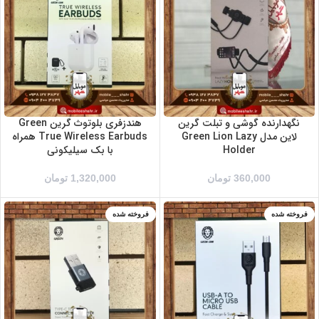
مشکی
نگهدارنده گوشی و تبلت گرین
هندزفری بلوتوث گرین Green
لاین مدل Green Lion Lazy
True Wireless Earbuds همراه
Holder
با بک سیلیکونی
360,000
تومان
1,320,000
تومان
فروخته شده
فروخته شده